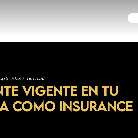
ep 5, 2023
2 min read
te vigente en tu
a como Insurance