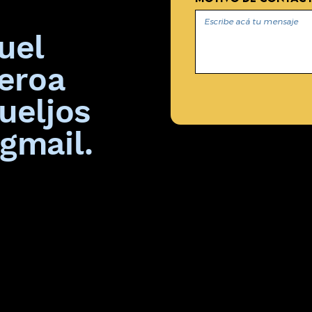
uel
eroa
ueljos
gmail.