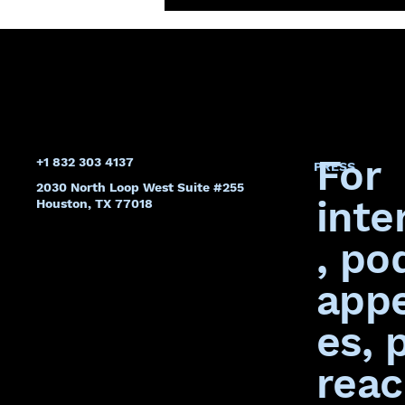
Obligatoria: Por qué
el Conference of
Champions es una
Inversión Estratégica
For
+1 832 303 4137
PRESS
2030 North Loop West Suite #255
inte
Houston, TX 77018
, po
app
es, 
rea