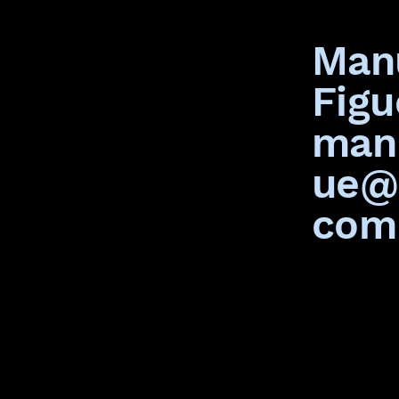
Man
Figu
man
ue@
com