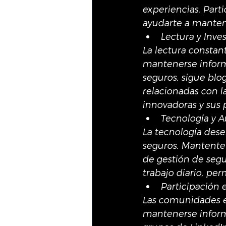
experiencias. Part
ayudarte a mantene
Lectura y Inve
La lectura constan
mantenerse informa
seguros, sigue blog
relacionadas con l
innovadoras y sus p
Tecnología y 
La tecnología des
seguros. Mantente 
de gestión de segu
trabajo diario, pe
Participación
Las comunidades en
mantenerse informa