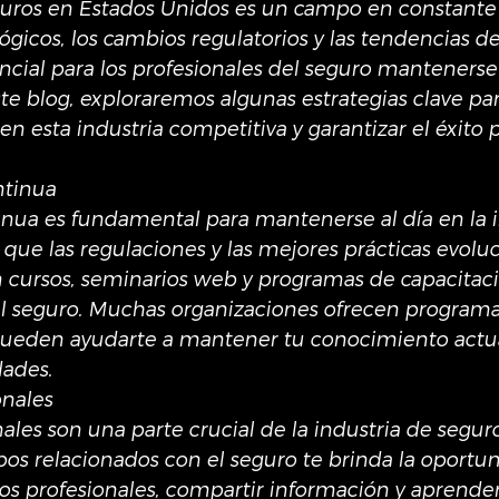
guros en Estados Unidos es un campo en constante 
ógicos, los cambios regulatorios y las tendencias d
cial para los profesionales del seguro mantenerse 
ste blog, exploraremos algunas estrategias clave par
n esta industria competitiva y garantizar el éxito p
tinua
nua es fundamental para mantenerse al día en la i
que las regulaciones y las mejores prácticas evoluc
en cursos, seminarios web y programas de capacitac
el seguro. Muchas organizaciones ofrecen programa
 pueden ayudarte a mantener tu conocimiento actua
dades.
onales
ales son una parte crucial de la industria de seguro
pos relacionados con el seguro te brinda la oportu
os profesionales, compartir información y aprender