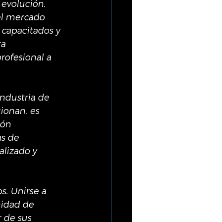
evolución. 
el mercado 
capacitados y 
a 
rofesional a 
ndustria de 
ionan, es 
ión 
s de 
lizado y 
s. Unirse a 
nidad de 
 de sus 