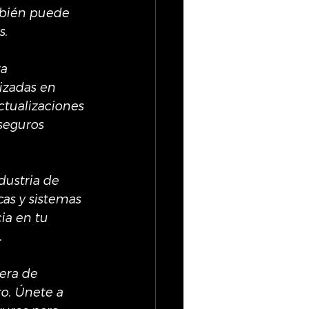
mbién puede 
s.
a 
izadas en 
ctualizaciones 
seguros 
ustria de 
as y sistemas 
ia en tu 
.
era de 
o. Únete a 