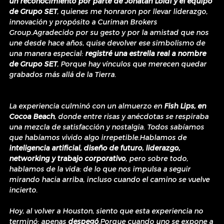
un reconocimiento por parte de Jonatan Loidi y el equipo 
de Grupo SET
, quienes me honraron por llevar liderazgo, 
innovación y propósito a Curiman Brokers 
Group.Agradecido por su gesto y por la amistad que nos 
une desde hace años, quise devolver ese simbolismo de 
una manera especial: 
registré una estrella real a nombre 
de Grupo SET
, Porque hay vínculos que merecen quedar 
grabados más allá de la Tierra.
La experiencia culminó con un almuerzo en 
Fish Lips, en 
Cocoa Beach
, donde entre risas y anécdotas se respiraba 
una mezcla de satisfacción y nostalgia. Todos sabíamos 
que habíamos vivido algo irrepetible.Hablamos de 
inteligencia artificial, diseño de futuro, liderazgo, 
networking y trabajo corporativo
, pero sobre todo, 
hablamos de la vida: de lo que nos impulsa a seguir 
mirando hacia arriba, incluso cuando el camino se vuelve 
incierto.
Hoy, al volver a Houston, siento que esta experiencia no 
terminó: apenas 
despegó
.Porque cuando uno se expone a 