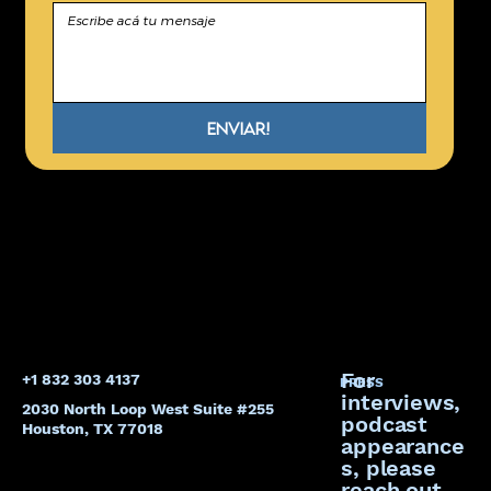
Enviar!
For
+1 832 303 4137
PRESS
interviews,
2030 North Loop West Suite #255
podcast
Houston, TX 77018
appearance
s, please
reach out