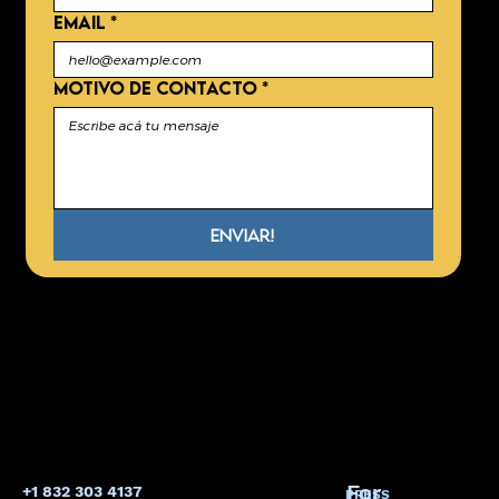
EMAIL
*
MOTIVO DE CONTACTO
*
Enviar!
For
+1 832 303 4137
PRESS