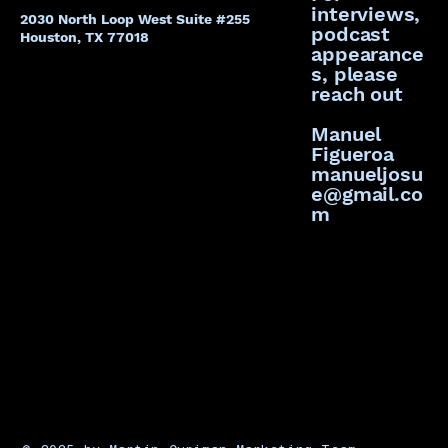
interviews,
2030 North Loop West Suite #255
podcast
Houston, TX 77018
appearance
s, please
reach out
Manuel
Figueroa
manueljosu
e@gmail.co
m