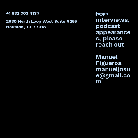
For
+1 832 303 4137
PRESS
interviews,
2030 North Loop West Suite #255
podcast
Houston, TX 77018
appearance
s, please
reach out
Manuel
Figueroa
manueljosu
e@gmail.co
m