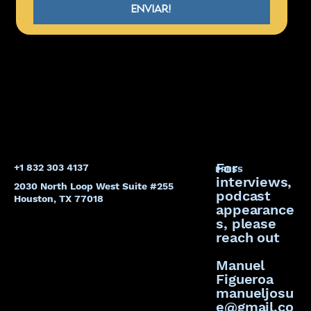
Enviar!
For
+1 832 303 4137
PRESS
interviews,
2030 North Loop West Suite #255
podcast
Houston, TX 77018
appearance
s, please
reach out
Manuel
Figueroa
manueljosu
e@gmail.co