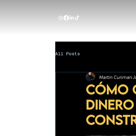
All Posts
Martin Curiman
J
Cómo 
dinero
constr