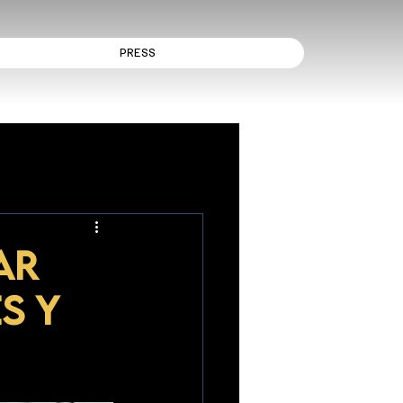
PRESS
ar
s y