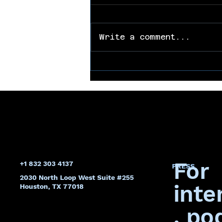
Write a comment...
La Parada
Obligatoria: Por qué
el Conference of
Champions es una
Inversión Estratégica
For
+1 832 303 4137
PRESS
2030 North Loop West Suite #255
inte
Houston, TX 77018
, po