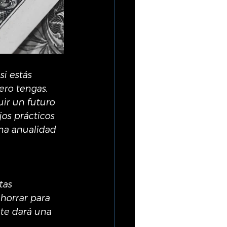
i estás 
ro tengas, 
ir un futuro 
jos prácticos 
na anualidad 
tas 
horrar para 
 te dará una 