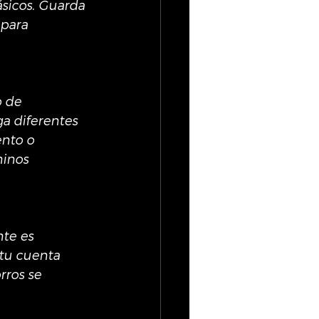
sicos. Guarda 
 para 
 de 
a diferentes 
nto o 
minos 
te es 
tu cuenta 
rros se 