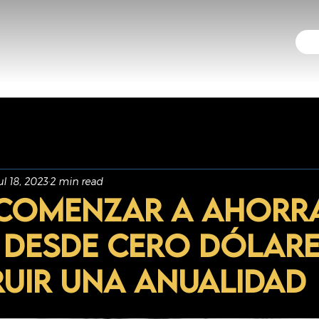
ul 18, 2023
2 min read
comenzar a ahorr
 desde cero dólare
uir una anualidad