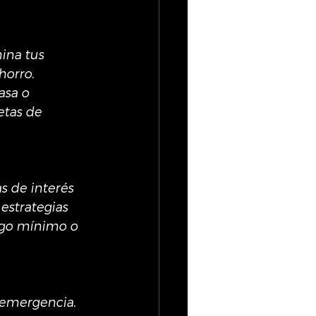
ina tus 
orro. 
asa o 
etas de 
s de interés 
estrategias 
ago mínimo o 
emergencia. 