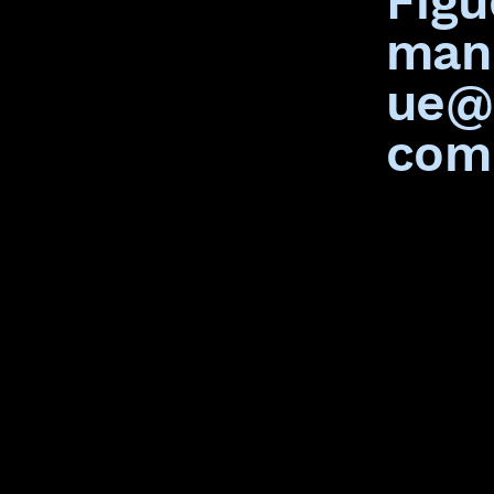
Figu
man
ue@
com