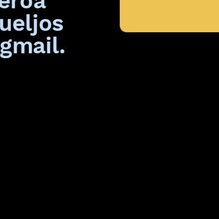
eroa
ueljos
gmail.