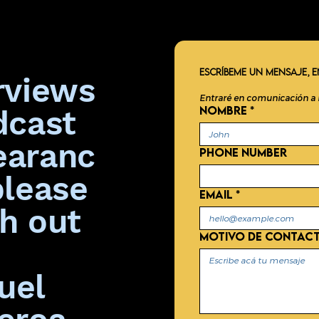
ESCRÍBEME UN MENSAJE,
rviews
Entraré en comunicación a 
NOMBRE
*
dcast
earanc
Phone number
please
EMAIL
*
ch out
MOTIVO DE CONTAC
uel