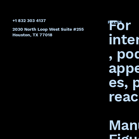
For
+1 832 303 4137
PRESS
2030 North Loop West Suite #255
inte
Houston, TX 77018
, po
app
es, 
rea
Man